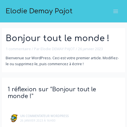
Elodie Demay Pajot
Bonjour tout le monde !
1 commentaire
/ Par
Elodie DEMAY PAJOT
/
26 janvier 2023
Bienvenue sur WordPress. Ceci est votre premier article. Modifiez-
le ou supprimez-le, puis commencez à écrire !
1 réflexion sur “Bonjour tout le
monde !”
UN COMMENTATEUR WORDPRESS
26 JANVIER 2023 À 16H00